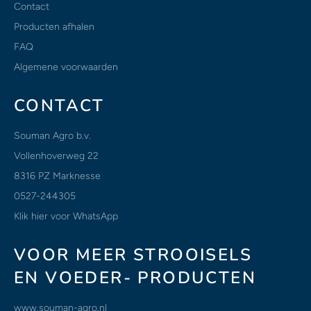
Contact
Producten afhalen
FAQ
Algemene voorwaarden
CONTACT
Souman Agro b.v.
Vollenhoverweg 22
8316 PZ Marknesse
0527-244305
Klik hier voor WhatsApp
VOOR MEER STROOISELS
EN VOEDER- PRODUCTEN
www.souman-agro.nl