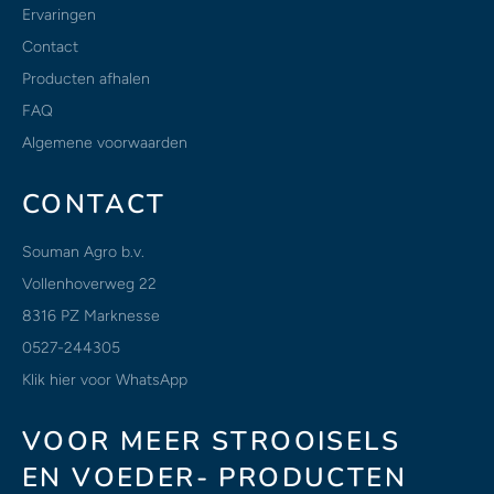
Ervaringen
Contact
Producten afhalen
FAQ
Algemene voorwaarden
CONTACT
Souman Agro b.v.
Vollenhoverweg 22
8316 PZ Marknesse
0527-244305
Klik hier voor WhatsApp
VOOR MEER STROOISELS
EN VOEDER- PRODUCTEN