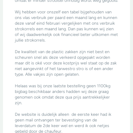
omdat er minder strooisel onnodig wordt weg gegooid.
Wij hebben voor onszelf een tabel bijgehouden van
ons vlas verbruik per paard een maand lang en kunnen
deze vanaf eind februari vergelijken met ons verbruik
strokorrels een maand lang. Dan pas kunnen wij zien
of wij daadwerkelijk ook financieel beter uitkomen met
jullie strokorrels.
De kwaliteit van de plastic zakken zijn niet best en
scheuren snel als deze verkeerd opgepakt worden
maar dit is oké voor deze kostprijs wel staat op de zak
niet aangevinkt of het tarwestro stro is of een ander
type. Alle vakjes zijn open gelaten.
Helaas was bij onze laatste bestelling geen 1100kg
bigbag beschikbaar anders hadden wij deze graag
genomen ook omdat deze qua prijs aantrekkelijker
zijn.
De website is duidelijk alleen de eerste keer had ik
geen mail ontvangen ter bevestiging van de
leverdatum de 2de keer wel en werd ik ook netjes
gebeld door de chaufeur.